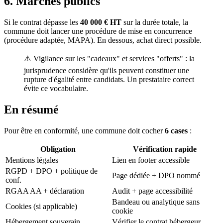
6. Marchés publics
Si le contrat dépasse les
40 000 € HT
sur la durée totale, la
commune doit lancer une procédure de mise en concurrence
(procédure adaptée, MAPA). En dessous, achat direct possible.
⚠️ Vigilance sur les "cadeaux" et services "offerts" : la
jurisprudence considère qu'ils peuvent constituer une
rupture d'égalité entre candidats. Un prestataire correct
évite ce vocabulaire.
En résumé
Pour être en conformité, une commune doit cocher
6 cases
:
Obligation
Vérification rapide
Mentions légales
Lien en footer accessible
RGPD + DPO + politique de
Page dédiée + DPO nommé
conf.
RGAA AA + déclaration
Audit + page accessibilité
Bandeau ou analytique sans
Cookies (si applicable)
cookie
Hébergement souverain
Vérifier le contrat hébergeur