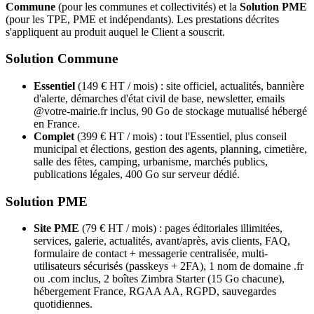
Commune
(pour les communes et collectivités) et la
Solution PME
(pour les TPE, PME et indépendants). Les prestations décrites
s'appliquent au produit auquel le Client a souscrit.
Solution Commune
Essentiel
(149 € HT / mois) : site officiel, actualités, bannière
d'alerte, démarches d'état civil de base, newsletter, emails
@votre-mairie.fr inclus, 90 Go de stockage mutualisé hébergé
en France.
Complet
(399 € HT / mois) : tout l'Essentiel, plus conseil
municipal et élections, gestion des agents, planning, cimetière,
salle des fêtes, camping, urbanisme, marchés publics,
publications légales, 400 Go sur serveur dédié.
Solution PME
Site PME
(79 € HT / mois) : pages éditoriales illimitées,
services, galerie, actualités, avant/après, avis clients, FAQ,
formulaire de contact + messagerie centralisée, multi-
utilisateurs sécurisés (passkeys + 2FA), 1 nom de domaine .fr
ou .com inclus, 2 boîtes Zimbra Starter (15 Go chacune),
hébergement France, RGAA AA, RGPD, sauvegardes
quotidiennes.