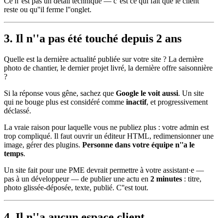
Ce n''est pas un détail technique — c''est ce qui fait que le client
reste ou qu''il ferme l''onglet.
3. Il n''a pas été touché depuis 2 ans
Quelle est la dernière actualité publiée sur votre site ? La dernière
photo de chantier, le dernier projet livré, la dernière offre saisonnière
?
Si la réponse vous gêne, sachez que
Google le voit aussi
. Un site
qui ne bouge plus est considéré comme
inactif
, et progressivement
déclassé.
La vraie raison pour laquelle vous ne publiez plus : votre admin est
trop compliqué. Il faut ouvrir un éditeur HTML, redimensionner une
image, gérer des plugins.
Personne dans votre équipe n''a le
temps
.
Un site fait pour une PME devrait permettre à votre assistant·e —
pas à un développeur — de publier une actu en
2 minutes
: titre,
photo glissée-déposée, texte, publié. C''est tout.
4. Il n''a aucun espace client