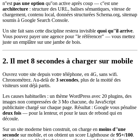
n''est
pas une option
qu''on active après coup — c''est une
architecture
: structure des URL, balises sémantiques, vitesse de
chargement, contenu local, données structurées Schema.org, sitemap
soumis à Google Search Console.
Un site fait sans cette discipline restera invisible
quoi qu''il arrive
.
Vous pouvez payer une agence pour "le référencer" — vous mettez
juste un emplâtre sur une jambe de bois.
2. Il met 8 secondes à charger sur mobile
Ouvrez votre site depuis votre téléphone, en 4G, sans wifi.
Chronométrez. Au-delà de
3 secondes
, plus de la moitié des
visiteurs sont déjà partis.
Les causes habituelles : un thème WordPress avec 20 plugins, des
images non compressées de 3 Mo chacune, du JavaScript
publicitaire chargé sur chaque page. Résultat : Google vous pénalise
deux fois
— pour la lenteur, et pour le taux de rebond qui en
découle.
Sur un site moderne bien construit, on charge en
moins d''une
seconde
sur mobile, et on obtient un score Lighthouse de
95+/100
.