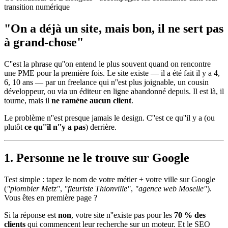
transition numérique
"On a déjà un site, mais bon, il ne sert pas
à grand-chose"
C''est la phrase qu''on entend le plus souvent quand on rencontre
une PME pour la première fois. Le site existe — il a été fait il y a 4,
6, 10 ans — par un freelance qui n''est plus joignable, un cousin
développeur, ou via un éditeur en ligne abandonné depuis. Il est là, il
tourne, mais il
ne ramène aucun client
.
Le problème n''est presque jamais le design. C''est ce qu''il y a (ou
plutôt
ce qu''il n''y a pas
) derrière.
1. Personne ne le trouve sur Google
Test simple : tapez le nom de votre métier + votre ville sur Google
(
"plombier Metz"
,
"fleuriste Thionville"
,
"agence web Moselle"
).
Vous êtes en première page ?
Si la réponse est
non
, votre site n''existe pas pour les
70 % des
clients
qui commencent leur recherche sur un moteur. Et le SEO