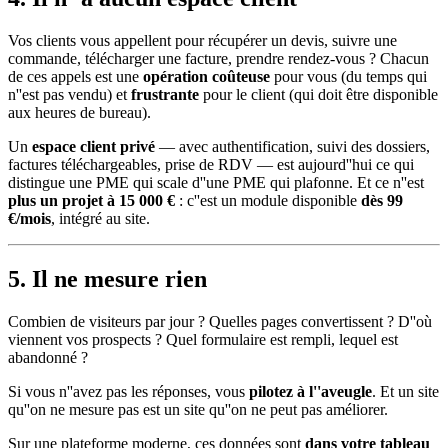
Vos clients vous appellent pour récupérer un devis, suivre une
commande, télécharger une facture, prendre rendez-vous ? Chacun
de ces appels est une
opération coûteuse
pour vous (du temps qui
n''est pas vendu) et
frustrante
pour le client (qui doit être disponible
aux heures de bureau).
Un
espace client privé
— avec authentification, suivi des dossiers,
factures téléchargeables, prise de RDV — est aujourd''hui ce qui
distingue une PME qui scale d''une PME qui plafonne. Et ce n''est
plus un projet à 15 000 €
: c''est un module disponible
dès 99
€/mois
, intégré au site.
5. Il ne mesure rien
Combien de visiteurs par jour ? Quelles pages convertissent ? D''où
viennent vos prospects ? Quel formulaire est rempli, lequel est
abandonné ?
Si vous n''avez pas les réponses, vous
pilotez à l''aveugle
. Et un site
qu''on ne mesure pas est un site qu''on ne peut pas améliorer.
Sur une plateforme moderne, ces données sont
dans votre tableau