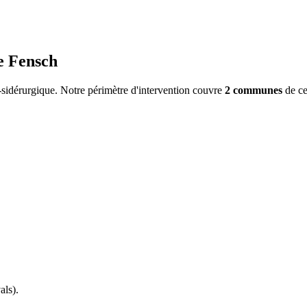
e Fensch
-sidérurgique.
Notre périmètre d'intervention couvre
2
commune
s
de ce
als)
.