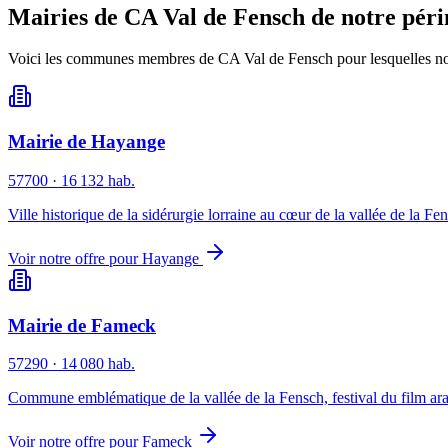
Mairies de
CA Val de Fensch
de notre pér
Voici les communes membres de
CA Val de Fensch
pour lesquelles n
Mairie de
Hayange
57700
·
16 132
hab.
Ville historique de la sidérurgie lorraine au cœur de la vallée de la Fe
Voir notre offre pour
Hayange
Mairie de
Fameck
57290
·
14 080
hab.
Commune emblématique de la vallée de la Fensch, festival du film ar
Voir notre offre pour
Fameck