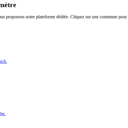
imètre
ous proposons notre plateforme dédiée. Cliquez sur une commune pour d
nsch
.
abe
.